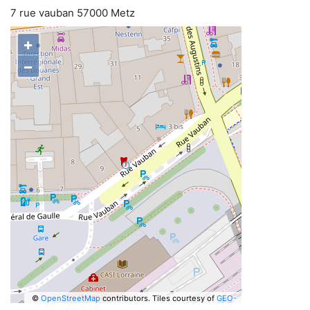
7 rue vauban 57000 Metz
+
−
©
OpenStreetMap
contributors.
Tiles courtesy of
GEO-
6