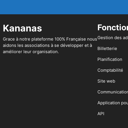
Kananas
Fonctio
Gestion des a
Grace à notre plateforme 100% Française nous
aidons les associations à se développer et à
Billetterie
améliorer leur organisation.
Planification
Comptabilité
Site web
Communicatio
Application po
API