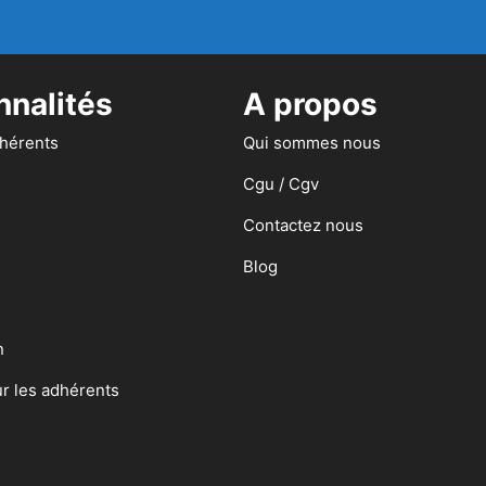
nnalités
A propos
dhérents
Qui sommes nous
Cgu / Cgv
Contactez nous
Blog
n
ur les adhérents