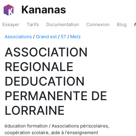
Kananas
Essayer
Tarifs
Documentation
Connexion
Blog
Associations
/
Grand est
/
57
/
Metz
ASSOCIATION
REGIONALE
DEDUCATION
PERMANENTE DE
LORRAINE
éducation formation / Associations périscolaires,
coopération scolaire, aide à l'enseignement