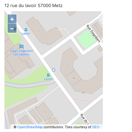
12 rue du lavoir 57000 Metz
+
−
©
OpenStreetMap
contributors.
Tiles courtesy of
GEO-
6