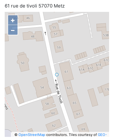
61 rue de tivoli 57070 Metz
+
−
©
OpenStreetMap
contributors.
Tiles courtesy of
GEO-
6