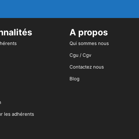
nnalités
A propos
dhérents
Qui sommes nous
Cgu / Cgv
Contactez nous
Blog
n
ur les adhérents