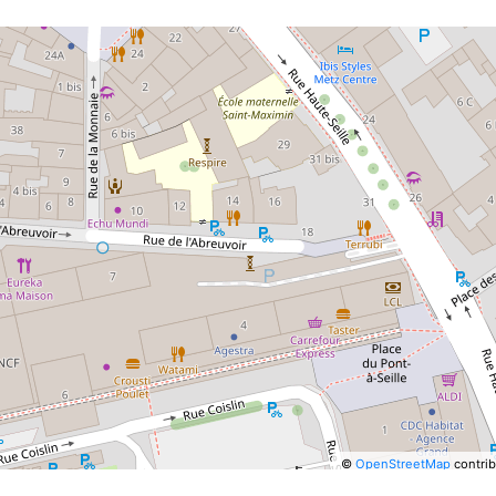
©
OpenStreetMap
contrib