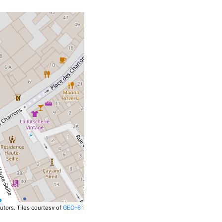
utors.
Tiles courtesy of
GEO-6