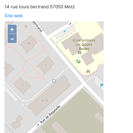
14 rue louis bertrand 57050 Metz
Site web
+
−