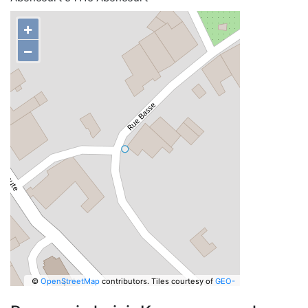
+
−
©
OpenStreetMap
contributors.
Tiles courtesy of
GEO-
6