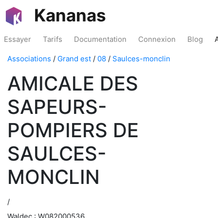
Kananas
Essayer
Tarifs
Documentation
Connexion
Blog
Associations
/
Grand est
/
08
/
Saulces-monclin
AMICALE DES
SAPEURS-
POMPIERS DE
SAULCES-
MONCLIN
/
Waldec : W082000536