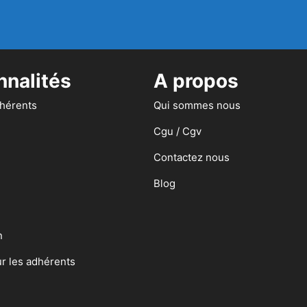
nnalités
A propos
dhérents
Qui sommes nous
Cgu / Cgv
Contactez nous
Blog
n
ur les adhérents