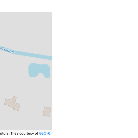
utors.
Tiles courtesy of
GEO-6