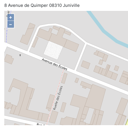
8 Avenue de Quimper 08310 Juniville
+
−