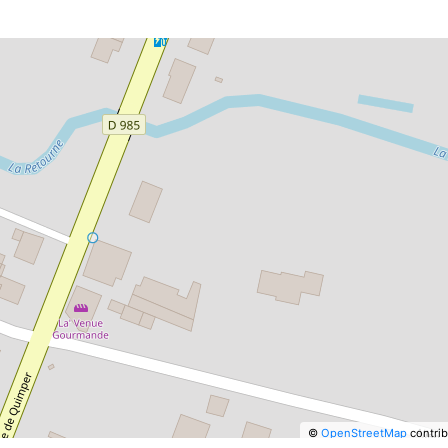
©
OpenStreetMap
contrib