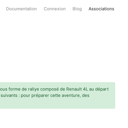
Documentation
Connexion
Blog
Associations
e sous forme de rallye composé de Renault 4L au départ
s suivants : pour préparer cette aventure, des