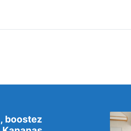
, boostez
c Kananas