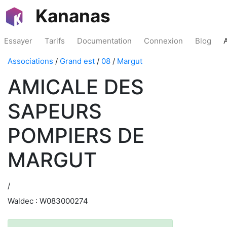
Kananas
Essayer
Tarifs
Documentation
Connexion
Blog
Associations
/
Grand est
/
08
/
Margut
AMICALE DES
SAPEURS
POMPIERS DE
MARGUT
/
Waldec : W083000274