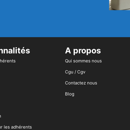
nnalités
A propos
dhérents
Qui sommes nous
Cgu / Cgv
Contactez nous
Blog
n
ur les adhérents