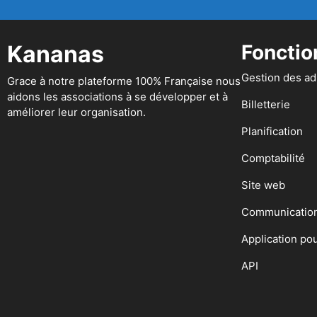
Kananas
Fonctio
Gestion des a
Grace à notre plateforme 100% Française nous
aidons les associations à se développer et à
Billetterie
améliorer leur organisation.
Planification
Comptabilité
Site web
Communicatio
Application po
API