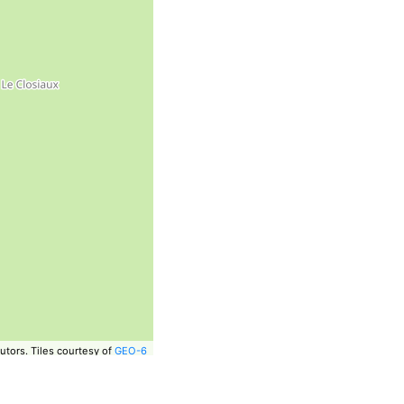
utors.
Tiles courtesy of
GEO-6