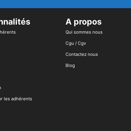
nnalités
A propos
dhérents
Qui sommes nous
Cgu / Cgv
Contactez nous
Blog
n
ur les adhérents