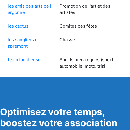
les amis des arts de l
Promotion de l'art et des
argonne
artistes
les cactus
Comités des fêtes
les sangliers d
Chasse
apremont
team faucheuse
Sports mécaniques (sport
automobile, moto, trial)
Optimisez votre temps,
boostez votre association