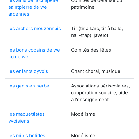
les amis de la chapelle
Comités de défense du
saintpierre de we
patrimoine
ardennes
les archers mouzonnais
Tir (tir à l.arc, tir à balle,
ball-trap), javelot
les bons copains de we
Comités des fêtes
bc de we
les enfants dyvois
Chant choral, musique
les genis en herbe
Associations périscolaires,
coopération scolaire, aide
à l'enseignement
les maquettistes
Modélisme
yvoisiens
les minis bolides
Modélisme