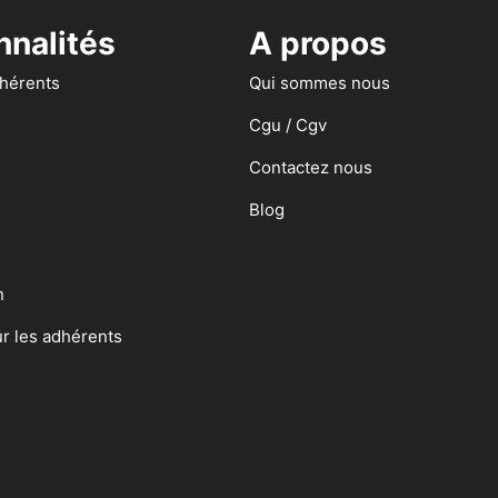
nnalités
A propos
dhérents
Qui sommes nous
Cgu / Cgv
Contactez nous
Blog
n
ur les adhérents