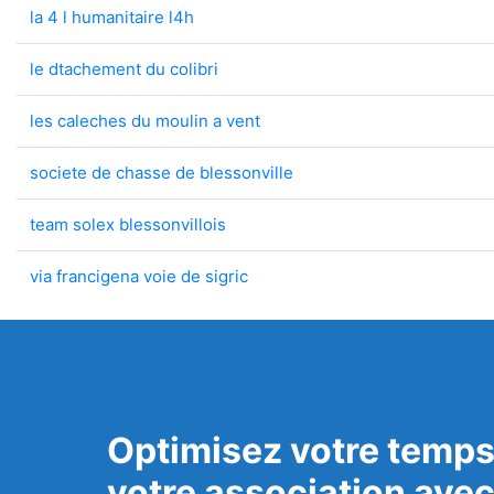
la 4 l humanitaire l4h
le dtachement du colibri
les caleches du moulin a vent
societe de chasse de blessonville
team solex blessonvillois
via francigena voie de sigric
Optimisez votre temps
votre association ave