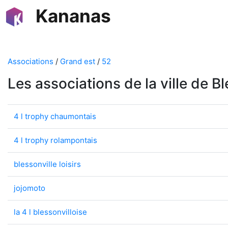
Kananas
Associations
/
Grand est
/
52
Les associations de la ville de Bl
4 l trophy chaumontais
4 l trophy rolampontais
blessonville loisirs
jojomoto
la 4 l blessonvilloise