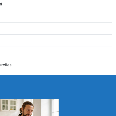
al
urelles