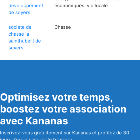
developpement
économiques, vie locale
de soyers
societe de
Chasse
chasse la
sainthubert de
soyers
Optimisez votre temps,
boostez votre association
avec Kananas
Inscrivez-vous gratuitement sur Kananas et profitez de 30
jours d’essai sans carte bancaire.