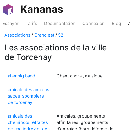
Kananas
Essayer
Tarifs
Documentation
Connexion
Blog
Associations
/
Grand est
/
52
Les associations de la ville
de Torcenay
alambig band
Chant choral, musique
amicale des anciens
sapeurspompiers
de torcenay
amicale des
Amicales, groupements
cheminots retraites
affinitaires, groupements
de chalindrey et des
d'entraide (hors défense de