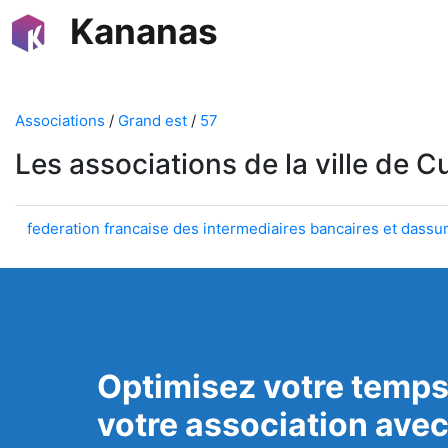
Kananas
Associations
/
Grand est
/
57
Les associations de la ville de C
federation francaise des intermediaires bancaires et dassu
Optimisez votre temps
votre association ave