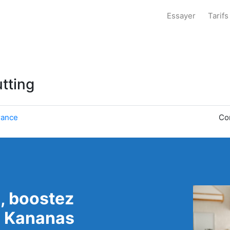
Essayer
Tarifs
utting
rance
Co
, boostez
c Kananas