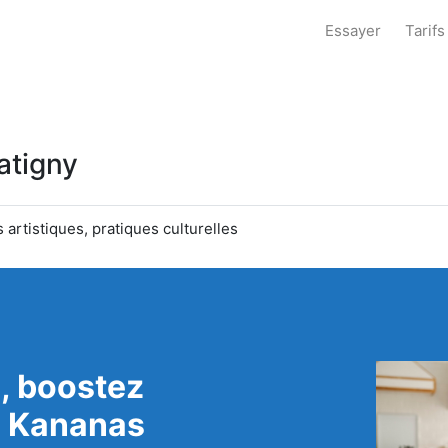
Essayer
Tarifs
latigny
s artistiques, pratiques culturelles
, boostez
c Kananas