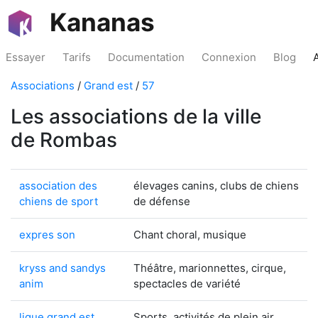
Kananas
Essayer
Tarifs
Documentation
Connexion
Blog
Associations
/
Grand est
/
57
Les associations de la ville
de Rombas
association des
élevages canins, clubs de chiens
chiens de sport
de défense
expres son
Chant choral, musique
kryss and sandys
Théâtre, marionnettes, cirque,
anim
spectacles de variété
ligue grand est
Sports, activités de plein air