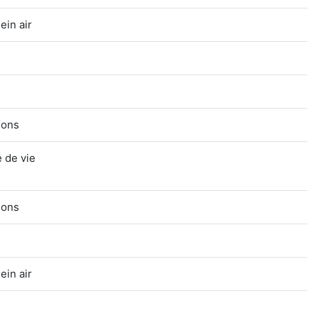
ein air
tions
 de vie
tions
ein air