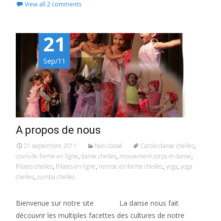
View all 2 comments
21
Sep/11
A propos de nous
21 septembre 2011
Non classé
Cardio danse chelles
,
cours de forme en ligne
,
danse chelles
,
mouvement corps et danse
,
Pilates chelles
,
Pilates en ligne
,
remise en forme chelles
,
yoga
,
yoga
chelles
,
zumba chelles
Bienvenue sur notre site La danse nous fait
découvrir les multiples facettes des cultures de notre