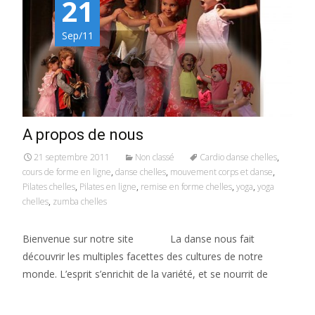
21
Sep/11
A propos de nous
21 septembre 2011
Non classé
Cardio danse chelles
,
cours de forme en ligne
,
danse chelles
,
mouvement corps et danse
,
Pilates chelles
,
Pilates en ligne
,
remise en forme chelles
,
yoga
,
yoga
chelles
,
zumba chelles
Bienvenue sur notre site La danse nous fait
découvrir les multiples facettes des cultures de notre
monde. L’esprit s’enrichit de la variété, et se nourrit de
Read More…