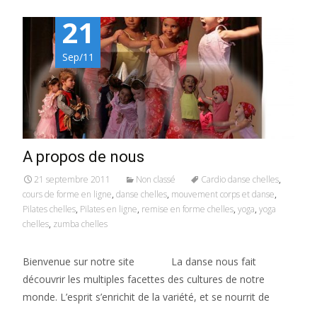
21
Sep/11
A propos de nous
21 septembre 2011
Non classé
Cardio danse chelles
,
cours de forme en ligne
,
danse chelles
,
mouvement corps et danse
,
Pilates chelles
,
Pilates en ligne
,
remise en forme chelles
,
yoga
,
yoga
chelles
,
zumba chelles
Bienvenue sur notre site La danse nous fait
découvrir les multiples facettes des cultures de notre
monde. L’esprit s’enrichit de la variété, et se nourrit de