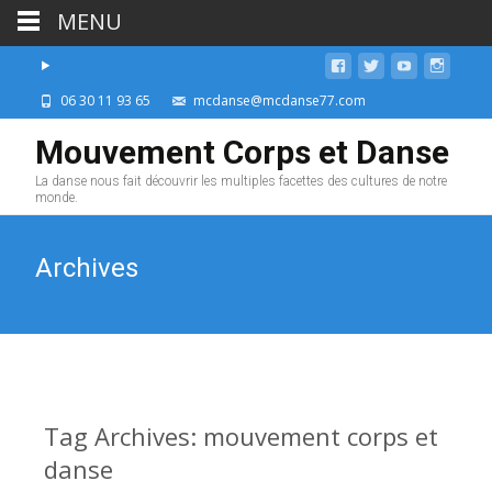
MENU
06 30 11 93 65
mcdanse@mcdanse77.com
Mouvement Corps et Danse
La danse nous fait découvrir les multiples facettes des cultures de notre
monde.
Archives
Tag Archives: mouvement corps et
danse