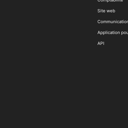
Site web
Communicatio
Application po
API