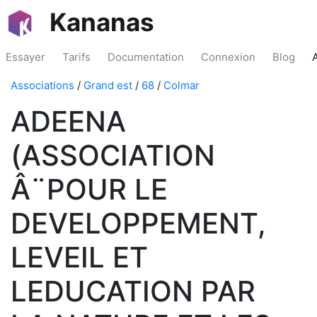
Kananas
Essayer
Tarifs
Documentation
Connexion
Blog
Associations
/
Grand est
/
68
/
Colmar
ADEENA
(ASSOCIATION
Â¨POUR LE
DEVELOPPEMENT,
LEVEIL ET
LEDUCATION PAR