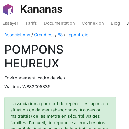
Kananas
Essayer
Tarifs
Documentation
Connexion
Blog
Associations
/
Grand est
/
68
/
Lapoutroie
POMPONS
HEUREUX
Environnement, cadre de vie /
Waldec : W883005835
L'association a pour but de repérer les lapins en
situation de danger (abandonnés, trouvés ou
maltraités) de les mettre en sécurité via des
familles d'accueil, de répondre à leurs besoins
essentiels, tant au niveau de leur habitat que de