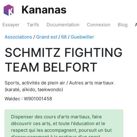
Kananas
Essayer
Tarifs
Documentation
Connexion
Blog
Associations
/
Grand est
/
68
/
Guebwiller
SCHMITZ FIGHTING
TEAM BELFORT
Sports, activités de plein air / Autres arts martiaux
(karaté, aïkido, taekwondo)
Waldec : W901001458
Dispenser des cours d'arts martiaux, faire
découvrir ces arts, et toute l'éducation et le
respect qui les accompagnent, poursuit un but
d'encouragement à la pratique d'un sport