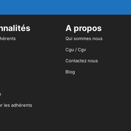
nnalités
A propos
dhérents
Qui sommes nous
Cgu / Cgv
Contactez nous
Blog
n
ur les adhérents