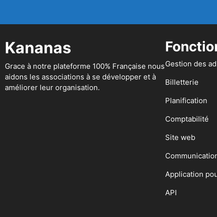
Kananas
Fonctio
Gestion des a
Grace à notre plateforme 100% Française nous
aidons les associations à se développer et à
Billetterie
améliorer leur organisation.
Planification
Comptabilité
Site web
Communicatio
Application po
API