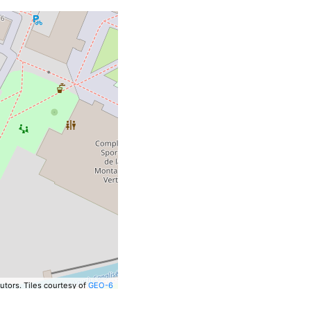
utors.
Tiles courtesy of
GEO-6