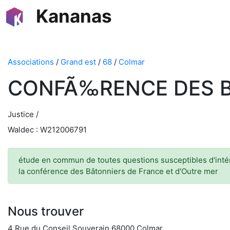
Kananas
Associations
/
Grand est
/
68
/
Colmar
CONFÃ‰RENCE DES BÃ
Justice /
Waldec : W212006791
étude en commun de toutes questions susceptibles d'intére
la conférence des Bâtonniers de France et d'Outre mer
Nous trouver
4 Rue du Conseil Souverain 68000 Colmar