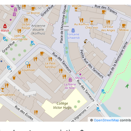
©
OpenStreetMap
contrib