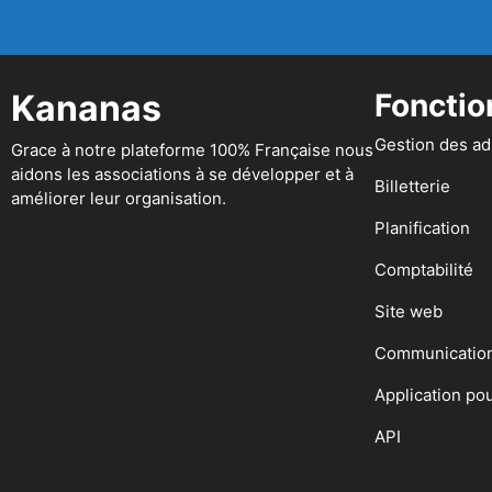
Kananas
Fonctio
Gestion des a
Grace à notre plateforme 100% Française nous
aidons les associations à se développer et à
Billetterie
améliorer leur organisation.
Planification
Comptabilité
Site web
Communicatio
Application po
API