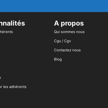
nnalités
A propos
dhérents
Qui sommes nous
Cgu / Cgv
Contactez nous
Blog
n
ur les adhérents