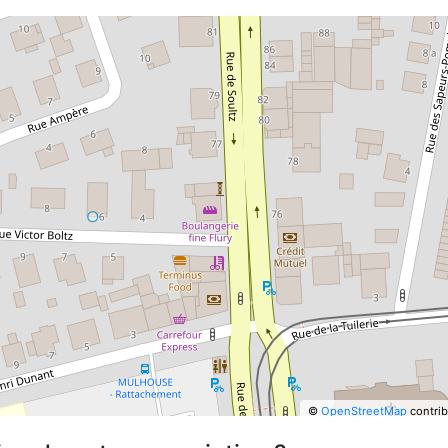
©
OpenStreetMap
contrib