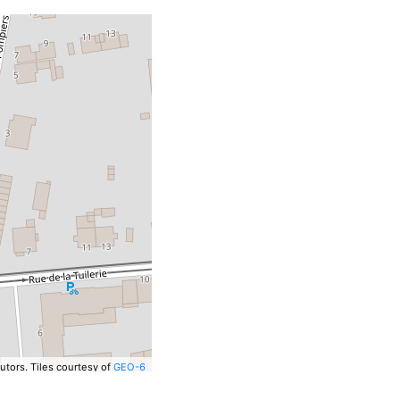
utors.
Tiles courtesy of
GEO-6