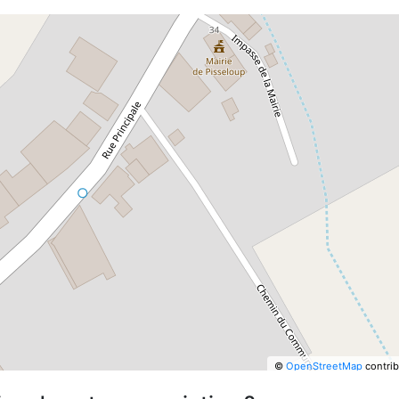
©
OpenStreetMap
contrib