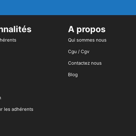
nnalités
A propos
dhérents
Qui sommes nous
Cgu / Cgv
Contactez nous
Blog
n
ur les adhérents