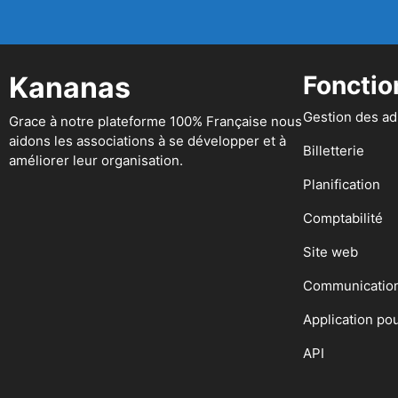
Kananas
Fonctio
Gestion des a
Grace à notre plateforme 100% Française nous
aidons les associations à se développer et à
Billetterie
améliorer leur organisation.
Planification
Comptabilité
Site web
Communicatio
Application po
API