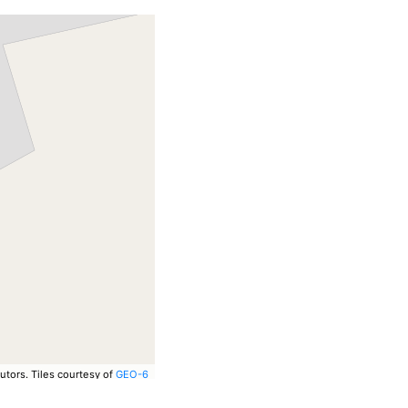
utors.
Tiles courtesy of
GEO-6