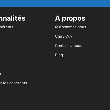
nnalités
A propos
dhérents
Qui sommes nous
Cgu / Cgv
Contactez nous
Blog
n
ur les adhérents