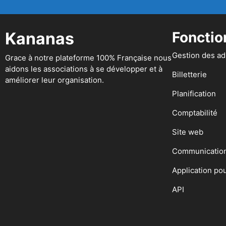
Kananas
Fonctio
Gestion des a
Grace à notre plateforme 100% Française nous
aidons les associations à se développer et à
Billetterie
améliorer leur organisation.
Planification
Comptabilité
Site web
Communicatio
Application po
API