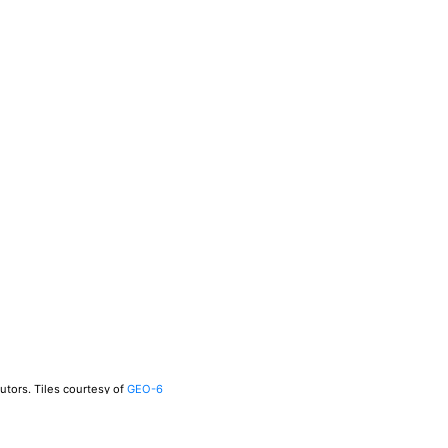
utors.
Tiles courtesy of
GEO-6