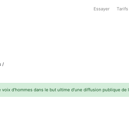
Essayer
Tarifs
 /
voix d'hommes dans le but ultime d'une diffusion publique de 