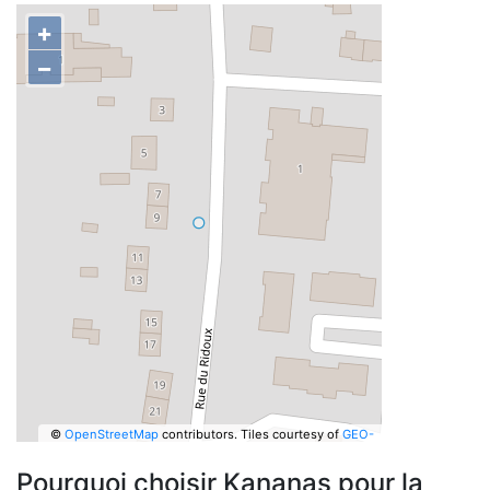
+
−
©
OpenStreetMap
contributors.
Tiles courtesy of
GEO-
6
Pourquoi choisir Kananas pour la