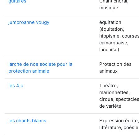
guitares
Chant choral,
musique
jumproanne vougy
équitation
(équitation,
hippisme, course
camarguaise,
landaise)
larche de noe societe pour la
Protection des
protection animale
animaux
les 4 c
Théâtre,
marionnettes,
cirque, spectacle
de variété
les chants blancs
Expression écrite,
littérature, poésie