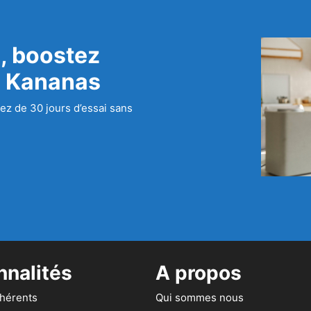
, boostez
c Kananas
ez de 30 jours d’essai sans
nnalités
A propos
dhérents
Qui sommes nous