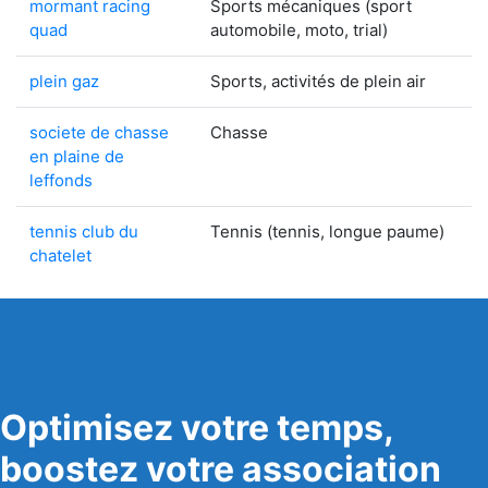
mormant racing
Sports mécaniques (sport
quad
automobile, moto, trial)
plein gaz
Sports, activités de plein air
societe de chasse
Chasse
en plaine de
leffonds
tennis club du
Tennis (tennis, longue paume)
chatelet
Optimisez votre temps,
boostez votre association