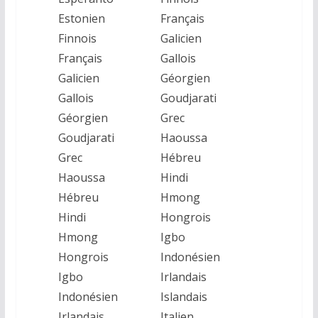
Estonien
Français
Finnois
Galicien
Français
Gallois
Galicien
Géorgien
Gallois
Goudjarati
Géorgien
Grec
Goudjarati
Haoussa
Grec
Hébreu
Haoussa
Hindi
Hébreu
Hmong
Hindi
Hongrois
Hmong
Igbo
Hongrois
Indonésien
Igbo
Irlandais
Indonésien
Islandais
Irlandais
Italien