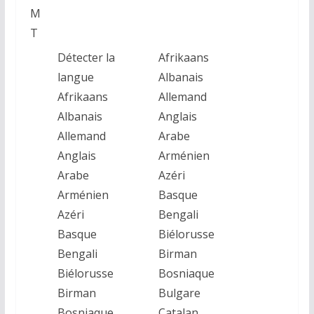
M
T
Détecter la
Afrikaans
langue
Albanais
Afrikaans
Allemand
Albanais
Anglais
Allemand
Arabe
Anglais
Arménien
Arabe
Azéri
Arménien
Basque
Azéri
Bengali
Basque
Biélorusse
Bengali
Birman
Biélorusse
Bosniaque
Birman
Bulgare
Bosniaque
Catalan