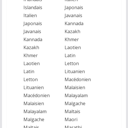
Islandais
Japonais
Italien
Javanais
Japonais
Kannada
Javanais
Kazakh
Kannada
Khmer
Kazakh
Laotien
Khmer
Latin
Laotien
Letton
Latin
Lituanien
Letton
Macédonien
Lituanien
Malaisien
Macédonien
Malayalam
Malaisien
Malgache
Malayalam
Maltais
Malgache
Maori
Maltais
Marathi