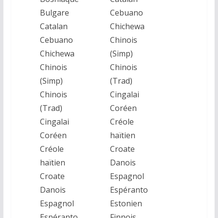
Bulgare
Cebuano
Catalan
Chichewa
Cebuano
Chinois
Chichewa
(Simp)
Chinois
Chinois
(Simp)
(Trad)
Chinois
Cingalai
(Trad)
Coréen
Cingalai
Créole
Coréen
haïtien
Créole
Croate
haïtien
Danois
Croate
Espagnol
Danois
Espéranto
Espagnol
Estonien
Espéranto
Finnois