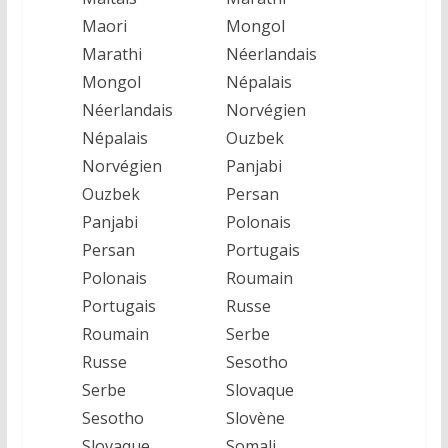
Maori
Mongol
Marathi
Néerlandais
Mongol
Népalais
Néerlandais
Norvégien
Népalais
Ouzbek
Norvégien
Panjabi
Ouzbek
Persan
Panjabi
Polonais
Persan
Portugais
Polonais
Roumain
Portugais
Russe
Roumain
Serbe
Russe
Sesotho
Serbe
Slovaque
Sesotho
Slovène
Slovaque
Somali