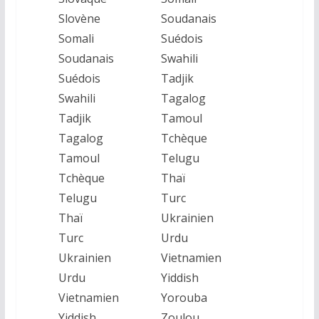
Slovène
Soudanais
Somali
Suédois
Soudanais
Swahili
Suédois
Tadjik
Swahili
Tagalog
Tadjik
Tamoul
Tagalog
Tchèque
Tamoul
Telugu
Tchèque
Thaï
Telugu
Turc
Thaï
Ukrainien
Turc
Urdu
Ukrainien
Vietnamien
Urdu
Yiddish
Vietnamien
Yorouba
Yiddish
Zoulou