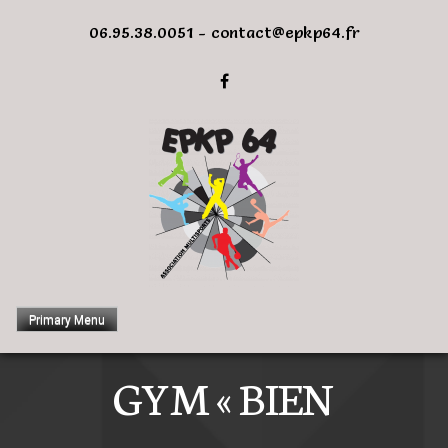
Skip
06.95.38.0051 - contact@epkp64.fr
to
content
Primary Menu
GYM « BIEN