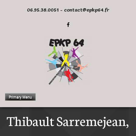
Skip
06.95.38.0051 - contact@epkp64.fr
to
content
Primary Menu
Thibault Sarremejean,