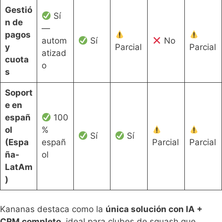
Gestió
Sí
n de
—
pagos
autom
Sí
No
y
Parcial
Parcial
atizad
cuota
o
s
Soport
e en
españ
100
ol
%
Sí
Sí
(Espa
españ
Parcial
Parcial
ña-
ol
LatAm
)
Kananas destaca como la
única solución con IA +
CRM completo
, ideal para clubes de squash que