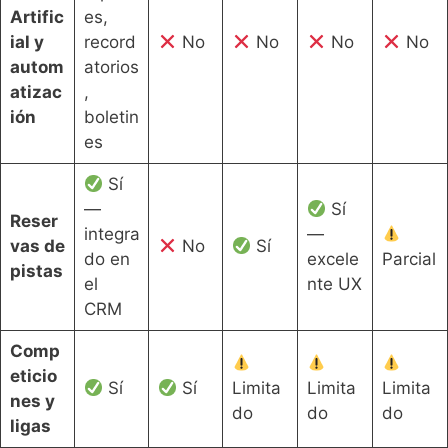
Artific
es,
ial y
record
No
No
No
No
autom
atorios
atizac
,
ión
boletin
es
Sí
—
Sí
Reser
integra
—
vas de
No
Sí
do en
excele
Parcial
pistas
el
nte UX
CRM
Comp
eticio
Sí
Sí
Limita
Limita
Limita
nes y
do
do
do
ligas