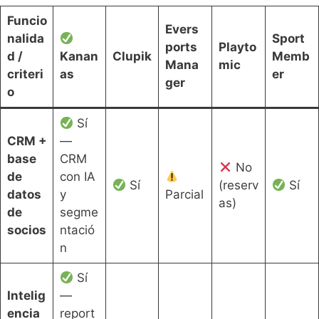
Funcio
Evers
nalida
Sport
ports
Playto
d /
Kanan
Clupik
Memb
Mana
mic
criteri
as
er
ger
o
Sí
CRM +
—
base
CRM
No
de
con IA
Sí
(reserv
Sí
datos
y
Parcial
as)
de
segme
socios
ntació
n
Sí
Intelig
—
encia
report