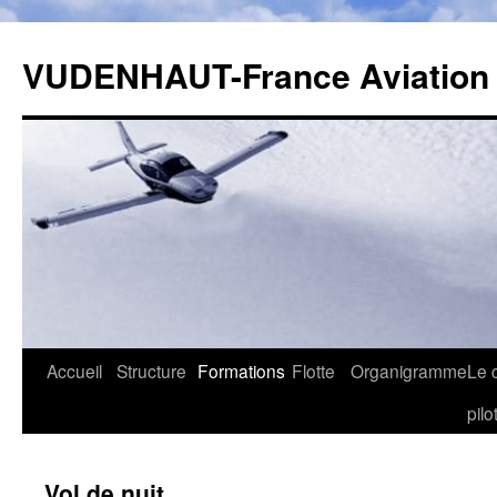
Aller
au
VUDENHAUT-France Aviation
contenu
Accueil
Structure
Formations
Flotte
Organigramme
Le 
pilo
Vol de nuit