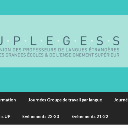
ormation
Journées Groupe de travail par langue
Journé
ns UP
Evénements 22-23
Evénements 21-22