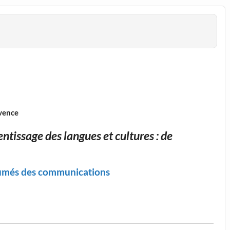
ovence
entissage des lang
ues et cultures :
de
ésumés des communications