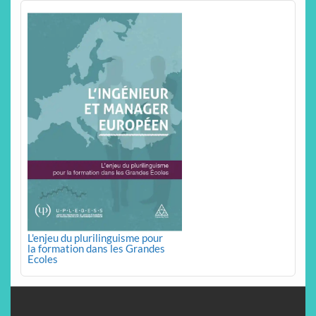
L'enjeu du plurilinguisme pour
la formation dans les Grandes
Ecoles